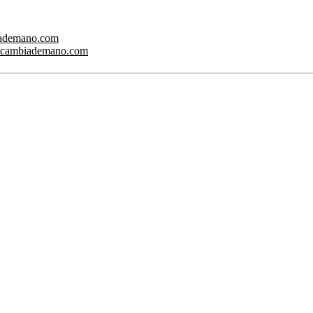
biademano.com
www.cambiademano.com