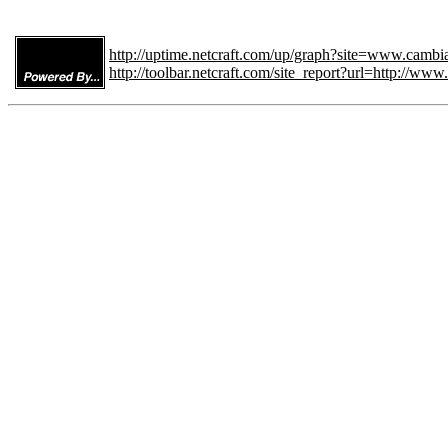
http://uptime.netcraft.com/up/graph?site=www.cam
http://toolbar.netcraft.com/site_report?url=http://